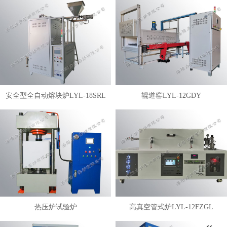
安全型全自动熔块炉LYL-18SRL
辊道窑LYL-12GDY
热压炉试验炉
高真空管式炉LYL-12FZGL