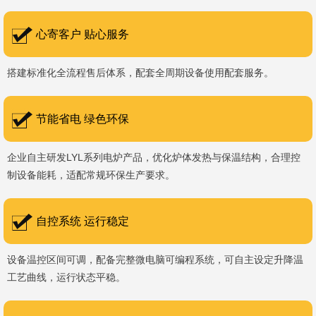
书编号：202207080）、河南省专精特新企业。 我们坚持以
科技促生产，以质量创品牌，以品牌创市场的战略发展，实现科学化
心寄客户 贴心服务
管理，我们以质量保证，服务完善，信誉良好的原则。 热诚欢迎
搭建标准化全流程售后体系，配套全周期设备使用配套服务。
国内外新老客户前来参观洽谈，让我们携手，合作共赢，共创新未
来！洛阳新安工厂视频洛阳高新工厂视频
节能省电 绿色环保
企业自主研发LYL系列电炉产品，优化炉体发热与保温结构，合理控
制设备能耗，适配常规环保生产要求。
自控系统 运行稳定
设备温控区间可调，配备完整微电脑可编程系统，可自主设定升降温
工艺曲线，运行状态平稳。