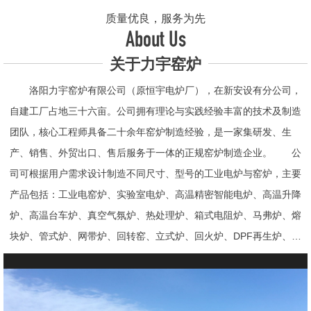
质量优良，服务为先
About Us
关于力宇窑炉
洛阳力宇窑炉有限公司（原恒宇电炉厂），在新安设有分公司，
自建工厂占地三十六亩。公司拥有理论与实践经验丰富的技术及制造
团队，核心工程师具备二十余年窑炉制造经验，是一家集研发、生
产、销售、外贸出口、售后服务于一体的正规窑炉制造企业。 公
司可根据用户需求设计制造不同尺寸、型号的工业电炉与窑炉，主要
产品包括：工业电窑炉、实验室电炉、高温精密智能电炉、高温升降
炉、高温台车炉、真空气氛炉、热处理炉、箱式电阻炉、马弗炉、熔
块炉、管式炉、网带炉、回转窑、立式炉、回火炉、DPF再生炉、试
验电炉、钟罩炉、退火炉、烧结炉、热震炉、高真空炉、重烧炉、牙
科烤瓷炉、真空CVD管式炉、高温节能电炉、气氛炉、井式电炉、
熔炼炉、推板窑炉、辊道窑炉、烘箱、真空干燥箱、工业烘箱、发热