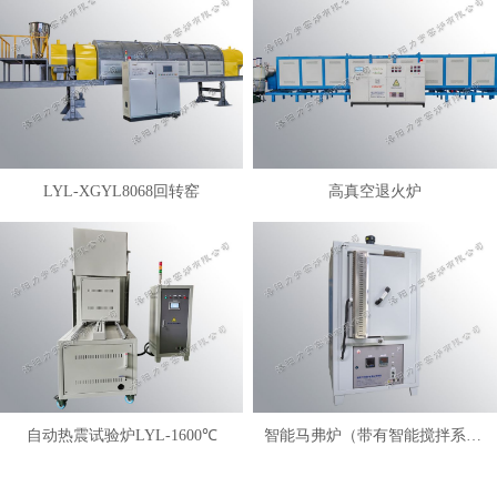
LYL-XGYL8068回转窑
高真空退火炉
自动热震试验炉LYL-1600℃
智能马弗炉（带有智能搅拌系统）LYL-FANM