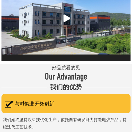
元件、高温窑具等。 历经二十余年市场积累，公司产品质量稳
定、性能可靠，应用场景覆盖高校、科研院所、工矿企业等领域，服
务于粉末、冶金、电子、煤炭、医药、陶瓷、玻璃、铝业、汽车、特
种新材料、耐火材料、新能源、航天航空、化工、金属烧结及金属热
处理等行业，产品覆盖国内多省市，并出口至海外多个国家和地
区。 近年来，公司通过理念更新、体制机制优化与科技创新，于
2015年通过ISO 9001:2015质量管理体系认证，主营业务收入保持
稳步增长，国内市场份额稳步提升，并获得质量诚信AAA 级企业荣
好品质看的见
誉证书。 在产品技术方面，公司坚持精益求精、持续创新，自主
Our Advantage
研发LYL系列节能精密型智能化电炉、窑炉产品，多项产品通过相关
我们的优势
权威认证。产品具备升温快、节能效果显著、温控精准、智能自动化
程度高、运行稳定、保温性能优良、全程电脑控制、可编程自动升降
与时俱进 开拓创新
温及保温、炉体表面温度接近室温等特点；产品安全方面，已通过欧
盟CE认证。 公司凭借技术积累与产品优势，获得多项官方资质
我们始终坚持以科技优化生产，依托自有研发能力打造电炉产品，持
续迭代工艺技术。
认定：高新 技术企业、科技型中小企业、洛阳市企业研发中心（证