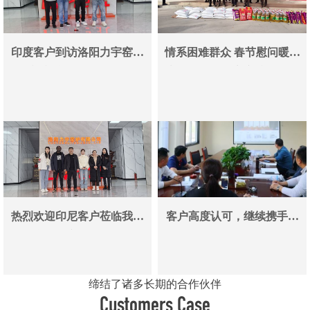
印度客户到访洛阳力宇窑炉
情系困难群众 春节慰问暖人
真空炉采购合作即将落地
心——洛阳力宇窑炉有限公
司用爱心传递冬日温情
热烈欢迎印尼客户莅临我司
客户高度认可，继续携手同
参观考察洽谈业务
行
缔结了诸多长期的合作伙伴
Customers Case