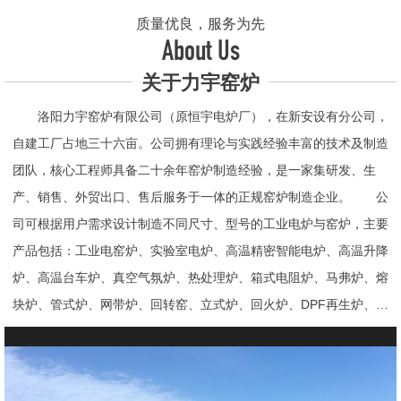
质量优良，服务为先
About Us
关于力宇窑炉
洛阳力宇窑炉有限公司（原恒宇电炉厂），在新安设有分公司，
自建工厂占地三十六亩。公司拥有理论与实践经验丰富的技术及制造
团队，核心工程师具备二十余年窑炉制造经验，是一家集研发、生
产、销售、外贸出口、售后服务于一体的正规窑炉制造企业。 公
司可根据用户需求设计制造不同尺寸、型号的工业电炉与窑炉，主要
产品包括：工业电窑炉、实验室电炉、高温精密智能电炉、高温升降
炉、高温台车炉、真空气氛炉、热处理炉、箱式电阻炉、马弗炉、熔
块炉、管式炉、网带炉、回转窑、立式炉、回火炉、DPF再生炉、试
验电炉、钟罩炉、退火炉、烧结炉、热震炉、高真空炉、重烧炉、牙
科烤瓷炉、真空CVD管式炉、高温节能电炉、气氛炉、井式电炉、
熔炼炉、推板窑炉、辊道窑炉、烘箱、真空干燥箱、工业烘箱、发热