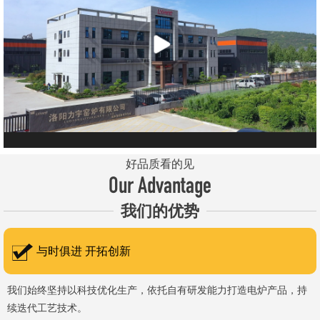
元件、高温窑具等。 历经二十余年市场积累，公司产品质量稳
定、性能可靠，应用场景覆盖高校、科研院所、工矿企业等领域，服
务于粉末、冶金、电子、煤炭、医药、陶瓷、玻璃、铝业、汽车、特
种新材料、耐火材料、新能源、航天航空、化工、金属烧结及金属热
处理等行业，产品覆盖国内多省市，并出口至海外多个国家和地
区。 近年来，公司通过理念更新、体制机制优化与科技创新，于
2015年通过ISO 9001:2015质量管理体系认证，主营业务收入保持
稳步增长，国内市场份额稳步提升，并获得质量诚信AAA 级企业荣
好品质看的见
誉证书。 在产品技术方面，公司坚持精益求精、持续创新，自主
Our Advantage
研发LYL系列节能精密型智能化电炉、窑炉产品，多项产品通过相关
我们的优势
权威认证。产品具备升温快、节能效果显著、温控精准、智能自动化
程度高、运行稳定、保温性能优良、全程电脑控制、可编程自动升降
与时俱进 开拓创新
温及保温、炉体表面温度接近室温等特点；产品安全方面，已通过欧
盟CE认证。 公司凭借技术积累与产品优势，获得多项官方资质
我们始终坚持以科技优化生产，依托自有研发能力打造电炉产品，持
续迭代工艺技术。
认定：高新 技术企业、科技型中小企业、洛阳市企业研发中心（证