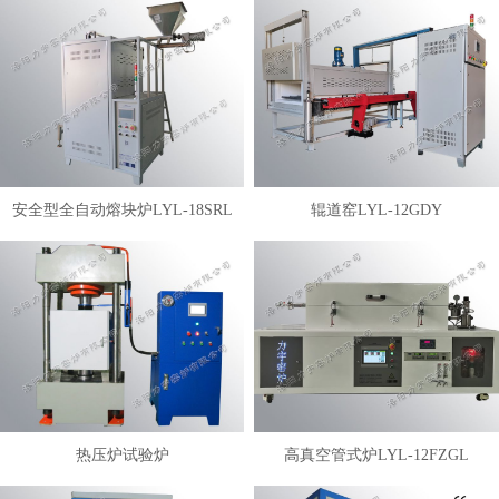
安全型全自动熔块炉LYL-18SRL
辊道窑LYL-12GDY
热压炉试验炉
高真空管式炉LYL-12FZGL