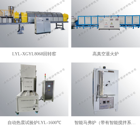
LYL-XGYL8068回转窑
高真空退火炉
自动热震试验炉LYL-1600℃
智能马弗炉（带有智能搅拌系统）LYL-FANM