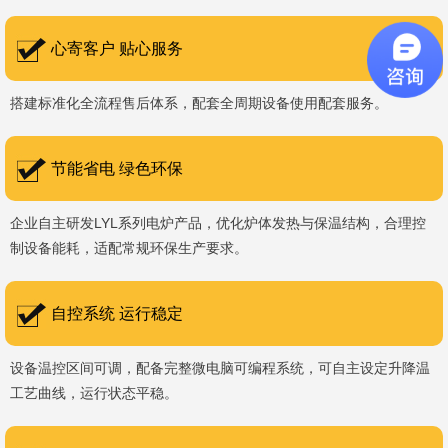
书编号：202207080）、河南省专精特新企业。 我们坚持以
科技促生产，以质量创品牌，以品牌创市场的战略发展，实现科学化
心寄客户 贴心服务
管理，我们以质量保证，服务完善，信誉良好的原则。 热诚欢迎
搭建标准化全流程售后体系，配套全周期设备使用配套服务。
国内外新老客户前来参观洽谈，让我们携手，合作共赢，共创新未
来！洛阳新安工厂视频洛阳高新工厂视频
节能省电 绿色环保
企业自主研发LYL系列电炉产品，优化炉体发热与保温结构，合理控
制设备能耗，适配常规环保生产要求。
自控系统 运行稳定
设备温控区间可调，配备完整微电脑可编程系统，可自主设定升降温
工艺曲线，运行状态平稳。