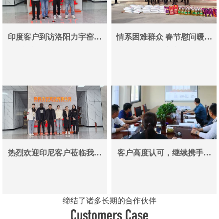
印度客户到访洛阳力宇窑炉
情系困难群众 春节慰问暖人
真空炉采购合作即将落地
心——洛阳力宇窑炉有限公
司用爱心传递冬日温情
热烈欢迎印尼客户莅临我司
客户高度认可，继续携手同
参观考察洽谈业务
行
缔结了诸多长期的合作伙伴
Customers Case