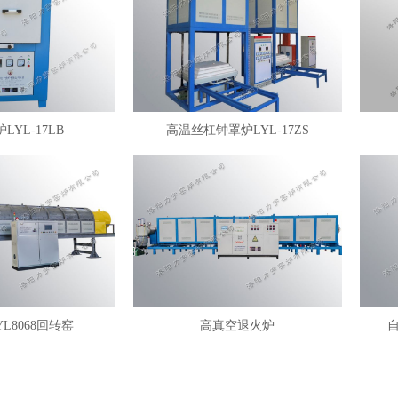
LYL-17LB
高温丝杠钟罩炉LYL-17ZS
YL8068回转窑
高真空退火炉
自