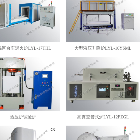
温区台车退火炉LYL-17THL
大型液压升降炉LYL-16YSML
热压炉试验炉
高真空管式炉LYL-12FZGL