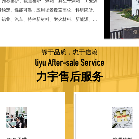
、推板窑炉、辊道窑炉、烘箱、真空干燥箱、工业烘
稳定、性能可靠，应用场景覆盖高校、科研院所、
、铝业、汽车、特种新材料、耐火材料、新能源、航
并出口至海外多个国家和地区。 近年来，公司通
015质量管理体系认证，主营业务收入保持稳步增长，国
品技术方面，公司坚持精益求精、持续创新，自主
缘于品质，忠于信赖
威认证。产品具备升温快、节能效果显著、温控精
liyu After-sale Service
编程自动升降温及保温、炉体表面温度接近室温等特
力宇售后服务
优势，获得多项官方资质认定：高新 技术企业、科
、河南省专精特新企业。 我们坚持以科技促生产，
量保证，服务完善，信誉良好的原则。 热诚欢迎
洛阳新安工厂视频洛阳高新工厂视频