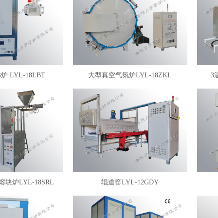
 LYL-18LBT
大型真空气氛炉LYL-18ZKL
3
块炉LYL-18SRL
辊道窑LYL-12GDY