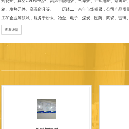
烤瓷炉、真空CVD管式炉、高温节能电炉、气氛炉、井式电炉、熔炼炉
箱、发热元件、高温窑具等。 历经二十余年市场积累，公司产品质量
工矿企业等领域，服务于粉末、冶金、电子、煤炭、医药、陶瓷、玻璃
天航空、化工、金属烧结及金属热处理等行业，产品覆盖国内多省市，
查看详情
过理念更新、体制机制优化与科技创新，于2015年通过ISO 9001:2
内市场份额稳步提升，并获得质量诚信AAA 级企业荣誉证书。 在产
研发LYL系列节能精密型智能化电炉、窑炉产品，多项产品通过相关权
准、智能自动化程度高、运行稳定、保温性能优良、全程电脑控制、可
点；产品安全方面，已通过欧盟CE认证。 公司凭借技术积累与产品
技型中小企业、洛阳市企业研发中心（证书编号：202207080）
以质量创品牌，以品牌创市场的战略发展，实现科学化管理，我们以质
国内外新老客户前来参观洽谈，让我们携手，合作共赢，共创新未来！