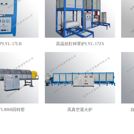
LYL-17LB
高温丝杠钟罩炉LYL-17ZS
YL8068回转窑
高真空退火炉
自