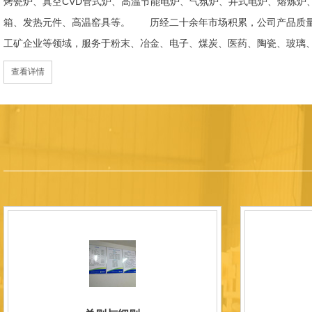
烤瓷炉、真空CVD管式炉、高温节能电炉、气氛炉、井式电炉、熔炼炉
箱、发热元件、高温窑具等。 历经二十余年市场积累，公司产品质量
工矿企业等领域，服务于粉末、冶金、电子、煤炭、医药、陶瓷、玻璃
天航空、化工、金属烧结及金属热处理等行业，产品覆盖国内多省市，
查看详情
过理念更新、体制机制优化与科技创新，于2015年通过ISO 9001:2
内市场份额稳步提升，并获得质量诚信AAA 级企业荣誉证书。 在产
研发LYL系列节能精密型智能化电炉、窑炉产品，多项产品通过相关权
准、智能自动化程度高、运行稳定、保温性能优良、全程电脑控制、可
点；产品安全方面，已通过欧盟CE认证。 公司凭借技术积累与产品
技型中小企业、洛阳市企业研发中心（证书编号：202207080）
以质量创品牌，以品牌创市场的战略发展，实现科学化管理，我们以质
国内外新老客户前来参观洽谈，让我们携手，合作共赢，共创新未来！