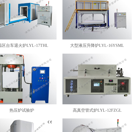
温区台车退火炉LYL-17THL
大型液压升降炉LYL-16YSML
热压炉试验炉
高真空管式炉LYL-12FZGL