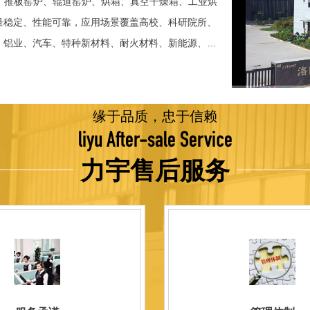
、推板窑炉、辊道窑炉、烘箱、真空干燥箱、工业烘
稳定、性能可靠，应用场景覆盖高校、科研院所、
、铝业、汽车、特种新材料、耐火材料、新能源、航
并出口至海外多个国家和地区。 近年来，公司通
015质量管理体系认证，主营业务收入保持稳步增长，国
品技术方面，公司坚持精益求精、持续创新，自主
缘于品质，忠于信赖
威认证。产品具备升温快、节能效果显著、温控精
liyu After-sale Service
编程自动升降温及保温、炉体表面温度接近室温等特
力宇售后服务
优势，获得多项官方资质认定：高新 技术企业、科
、河南省专精特新企业。 我们坚持以科技促生产，
量保证，服务完善，信誉良好的原则。 热诚欢迎
洛阳新安工厂视频洛阳高新工厂视频