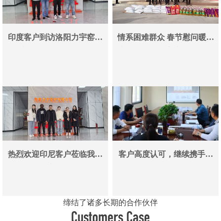
印度客户到访洛阳力宇窑炉
情系困难群众 春节慰问暖人
真空炉采购合作即将落地
心——洛阳力宇窑炉有限公
司用爱心传递冬日温情
热烈欢迎印尼客户莅临我司
客户高度认可，继续携手同
参观考察洽谈业务
行
缔结了诸多长期的合作伙伴
Customers Case