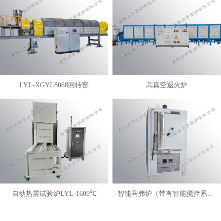
LYL-XGYL8068回转窑
高真空退火炉
自动热震试验炉LYL-1600℃
智能马弗炉（带有智能搅拌系统）LYL-FANM