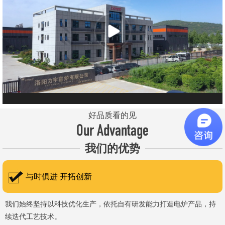
元件、高温窑具等。 历经二十余年市场积累，公司产品质量稳
定、性能可靠，应用场景覆盖高校、科研院所、工矿企业等领域，服
务于粉末、冶金、电子、煤炭、医药、陶瓷、玻璃、铝业、汽车、特
种新材料、耐火材料、新能源、航天航空、化工、金属烧结及金属热
处理等行业，产品覆盖国内多省市，并出口至海外多个国家和地
区。 近年来，公司通过理念更新、体制机制优化与科技创新，于
2015年通过ISO 9001:2015质量管理体系认证，主营业务收入保持
稳步增长，国内市场份额稳步提升，并获得质量诚信AAA 级企业荣
好品质看的见
誉证书。 在产品技术方面，公司坚持精益求精、持续创新，自主
Our Advantage
研发LYL系列节能精密型智能化电炉、窑炉产品，多项产品通过相关
我们的优势
权威认证。产品具备升温快、节能效果显著、温控精准、智能自动化
程度高、运行稳定、保温性能优良、全程电脑控制、可编程自动升降
与时俱进 开拓创新
温及保温、炉体表面温度接近室温等特点；产品安全方面，已通过欧
盟CE认证。 公司凭借技术积累与产品优势，获得多项官方资质
我们始终坚持以科技优化生产，依托自有研发能力打造电炉产品，持
续迭代工艺技术。
认定：高新 技术企业、科技型中小企业、洛阳市企业研发中心（证