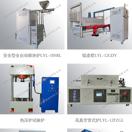
安全型全自动熔块炉LYL-18SRL
辊道窑LYL-12GDY
热压炉试验炉
高真空管式炉LYL-12FZGL