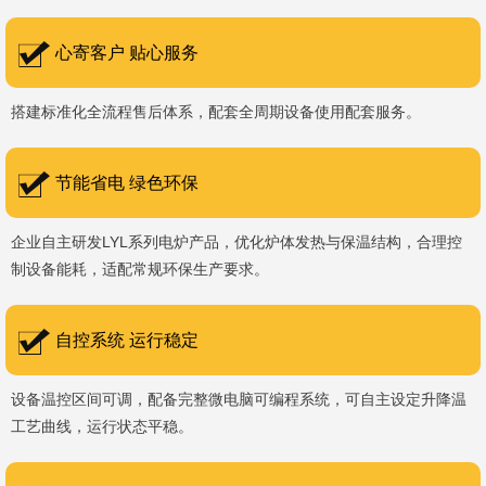
书编号：202207080）、河南省专精特新企业。 我们坚持以
科技促生产，以质量创品牌，以品牌创市场的战略发展，实现科学化
心寄客户 贴心服务
管理，我们以质量保证，服务完善，信誉良好的原则。 热诚欢迎
搭建标准化全流程售后体系，配套全周期设备使用配套服务。
国内外新老客户前来参观洽谈，让我们携手，合作共赢，共创新未
来！洛阳新安工厂视频洛阳高新工厂视频
节能省电 绿色环保
企业自主研发LYL系列电炉产品，优化炉体发热与保温结构，合理控
制设备能耗，适配常规环保生产要求。
自控系统 运行稳定
设备温控区间可调，配备完整微电脑可编程系统，可自主设定升降温
工艺曲线，运行状态平稳。