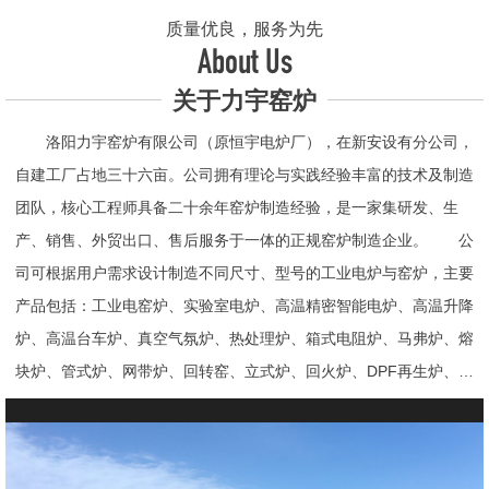
质量优良，服务为先
About Us
关于力宇窑炉
洛阳力宇窑炉有限公司（原恒宇电炉厂），在新安设有分公司，
自建工厂占地三十六亩。公司拥有理论与实践经验丰富的技术及制造
团队，核心工程师具备二十余年窑炉制造经验，是一家集研发、生
产、销售、外贸出口、售后服务于一体的正规窑炉制造企业。 公
司可根据用户需求设计制造不同尺寸、型号的工业电炉与窑炉，主要
产品包括：工业电窑炉、实验室电炉、高温精密智能电炉、高温升降
炉、高温台车炉、真空气氛炉、热处理炉、箱式电阻炉、马弗炉、熔
块炉、管式炉、网带炉、回转窑、立式炉、回火炉、DPF再生炉、试
验电炉、钟罩炉、退火炉、烧结炉、热震炉、高真空炉、重烧炉、牙
科烤瓷炉、真空CVD管式炉、高温节能电炉、气氛炉、井式电炉、
熔炼炉、推板窑炉、辊道窑炉、烘箱、真空干燥箱、工业烘箱、发热