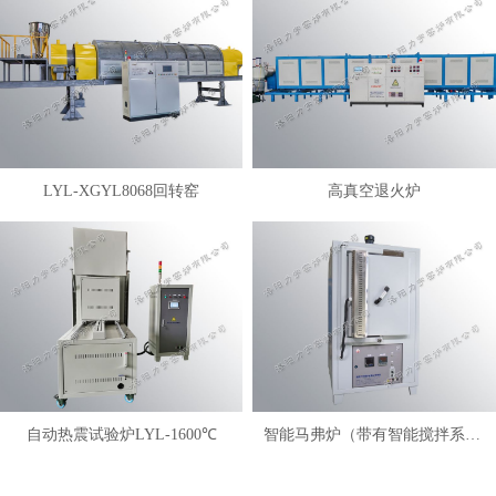
LYL-XGYL8068回转窑
高真空退火炉
自动热震试验炉LYL-1600℃
智能马弗炉（带有智能搅拌系统）LYL-FANM