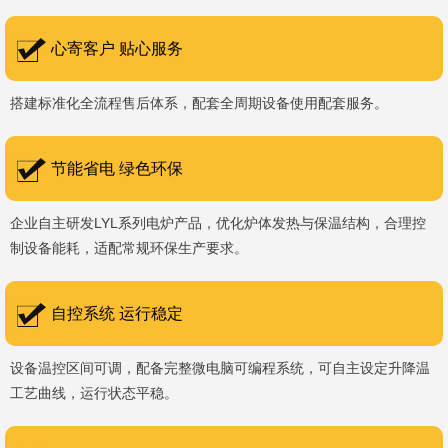
书编号：202207080）、河南省专精特新企业。 我们坚持以
科技促生产，以质量创品牌，以品牌创市场的战略发展，实现科学化
心寄客户 贴心服务
管理，我们以质量保证，服务完善，信誉良好的原则。 热诚欢迎
搭建标准化全流程售后体系，配套全周期设备使用配套服务。
国内外新老客户前来参观洽谈，让我们携手，合作共赢，共创新未
来！洛阳新安工厂视频洛阳高新工厂视频
节能省电 绿色环保
企业自主研发LYL系列电炉产品，优化炉体发热与保温结构，合理控
制设备能耗，适配常规环保生产要求。
自控系统 运行稳定
设备温控区间可调，配备完整微电脑可编程系统，可自主设定升降温
工艺曲线，运行状态平稳。