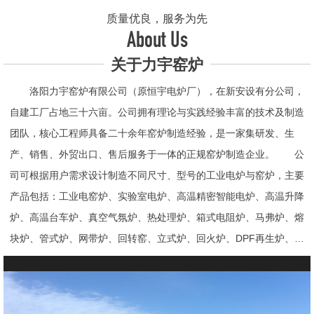
质量优良，服务为先
About Us
关于力宇窑炉
洛阳力宇窑炉有限公司（原恒宇电炉厂），在新安设有分公司，
自建工厂占地三十六亩。公司拥有理论与实践经验丰富的技术及制造
团队，核心工程师具备二十余年窑炉制造经验，是一家集研发、生
产、销售、外贸出口、售后服务于一体的正规窑炉制造企业。 公
司可根据用户需求设计制造不同尺寸、型号的工业电炉与窑炉，主要
产品包括：工业电窑炉、实验室电炉、高温精密智能电炉、高温升降
炉、高温台车炉、真空气氛炉、热处理炉、箱式电阻炉、马弗炉、熔
块炉、管式炉、网带炉、回转窑、立式炉、回火炉、DPF再生炉、试
验电炉、钟罩炉、退火炉、烧结炉、热震炉、高真空炉、重烧炉、牙
科烤瓷炉、真空CVD管式炉、高温节能电炉、气氛炉、井式电炉、
熔炼炉、推板窑炉、辊道窑炉、烘箱、真空干燥箱、工业烘箱、发热