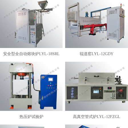
安全型全自动熔块炉LYL-18SRL
辊道窑LYL-12GDY
热压炉试验炉
高真空管式炉LYL-12FZGL