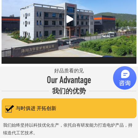
元件、高温窑具等。 历经二十余年市场积累，公司产品质量稳
定、性能可靠，应用场景覆盖高校、科研院所、工矿企业等领域，服
务于粉末、冶金、电子、煤炭、医药、陶瓷、玻璃、铝业、汽车、特
种新材料、耐火材料、新能源、航天航空、化工、金属烧结及金属热
处理等行业，产品覆盖国内多省市，并出口至海外多个国家和地
区。 近年来，公司通过理念更新、体制机制优化与科技创新，于
2015年通过ISO 9001:2015质量管理体系认证，主营业务收入保持
稳步增长，国内市场份额稳步提升，并获得质量诚信AAA 级企业荣
好品质看的见
誉证书。 在产品技术方面，公司坚持精益求精、持续创新，自主
Our Advantage
研发LYL系列节能精密型智能化电炉、窑炉产品，多项产品通过相关
我们的优势
权威认证。产品具备升温快、节能效果显著、温控精准、智能自动化
程度高、运行稳定、保温性能优良、全程电脑控制、可编程自动升降
与时俱进 开拓创新
温及保温、炉体表面温度接近室温等特点；产品安全方面，已通过欧
盟CE认证。 公司凭借技术积累与产品优势，获得多项官方资质
我们始终坚持以科技优化生产，依托自有研发能力打造电炉产品，持
续迭代工艺技术。
认定：高新 技术企业、科技型中小企业、洛阳市企业研发中心（证