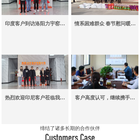
印度客户到访洛阳力宇窑炉
情系困难群众 春节慰问暖人
真空炉采购合作即将落地
心——洛阳力宇窑炉有限公
司用爱心传递冬日温情
热烈欢迎印尼客户莅临我司
客户高度认可，继续携手同
参观考察洽谈业务
行
缔结了诸多长期的合作伙伴
Customers Case