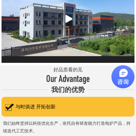
元件、高温窑具等。 历经二十余年市场积累，公司产品质量稳
定、性能可靠，应用场景覆盖高校、科研院所、工矿企业等领域，服
务于粉末、冶金、电子、煤炭、医药、陶瓷、玻璃、铝业、汽车、特
种新材料、耐火材料、新能源、航天航空、化工、金属烧结及金属热
处理等行业，产品覆盖国内多省市，并出口至海外多个国家和地
区。 近年来，公司通过理念更新、体制机制优化与科技创新，于
2015年通过ISO 9001:2015质量管理体系认证，主营业务收入保持
稳步增长，国内市场份额稳步提升，并获得质量诚信AAA 级企业荣
好品质看的见
誉证书。 在产品技术方面，公司坚持精益求精、持续创新，自主
Our Advantage
研发LYL系列节能精密型智能化电炉、窑炉产品，多项产品通过相关
我们的优势
权威认证。产品具备升温快、节能效果显著、温控精准、智能自动化
程度高、运行稳定、保温性能优良、全程电脑控制、可编程自动升降
与时俱进 开拓创新
温及保温、炉体表面温度接近室温等特点；产品安全方面，已通过欧
盟CE认证。 公司凭借技术积累与产品优势，获得多项官方资质
我们始终坚持以科技优化生产，依托自有研发能力打造电炉产品，持
续迭代工艺技术。
认定：高新 技术企业、科技型中小企业、洛阳市企业研发中心（证