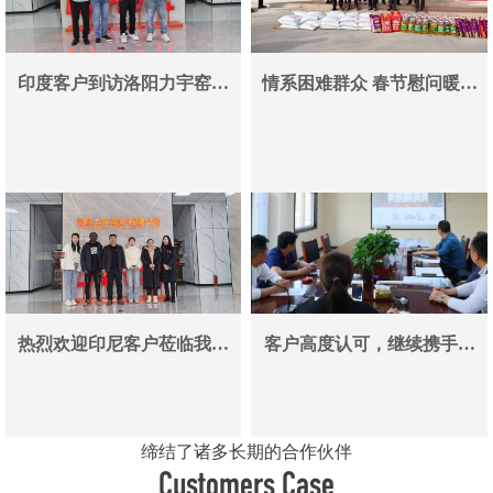
印度客户到访洛阳力宇窑炉
情系困难群众 春节慰问暖人
真空炉采购合作即将落地
心——洛阳力宇窑炉有限公
司用爱心传递冬日温情
热烈欢迎印尼客户莅临我司
客户高度认可，继续携手同
参观考察洽谈业务
行
缔结了诸多长期的合作伙伴
Customers Case