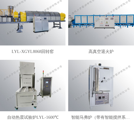
LYL-XGYL8068回转窑
高真空退火炉
自动热震试验炉LYL-1600℃
智能马弗炉（带有智能搅拌系统）LYL-FANM