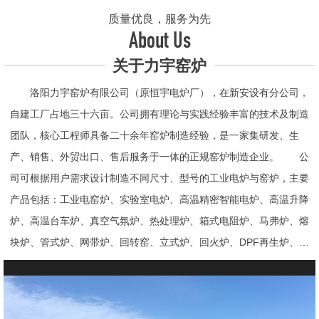
质量优良，服务为先
About Us
关于力宇窑炉
洛阳力宇窑炉有限公司（原恒宇电炉厂），在新安设有分公司，
自建工厂占地三十六亩。公司拥有理论与实践经验丰富的技术及制造
团队，核心工程师具备二十余年窑炉制造经验，是一家集研发、生
产、销售、外贸出口、售后服务于一体的正规窑炉制造企业。 公
司可根据用户需求设计制造不同尺寸、型号的工业电炉与窑炉，主要
产品包括：工业电窑炉、实验室电炉、高温精密智能电炉、高温升降
炉、高温台车炉、真空气氛炉、热处理炉、箱式电阻炉、马弗炉、熔
块炉、管式炉、网带炉、回转窑、立式炉、回火炉、DPF再生炉、试
验电炉、钟罩炉、退火炉、烧结炉、热震炉、高真空炉、重烧炉、牙
科烤瓷炉、真空CVD管式炉、高温节能电炉、气氛炉、井式电炉、
熔炼炉、推板窑炉、辊道窑炉、烘箱、真空干燥箱、工业烘箱、发热