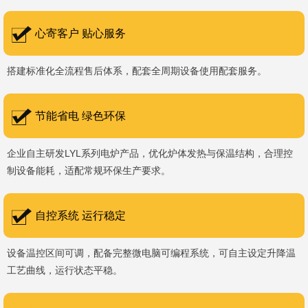
书编号：202207080）、河南省专精特新企业。 我们坚持以
科技促生产，以质量创品牌，以品牌创市场的战略发展，实现科学化
心寄客户 贴心服务
管理，我们以质量保证，服务完善，信誉良好的原则。 热诚欢迎
搭建标准化全流程售后体系，配套全周期设备使用配套服务。
国内外新老客户前来参观洽谈，让我们携手，合作共赢，共创新未
来！洛阳新安工厂视频洛阳高新工厂视频
节能省电 绿色环保
企业自主研发LYL系列电炉产品，优化炉体发热与保温结构，合理控
制设备能耗，适配常规环保生产要求。
自控系统 运行稳定
设备温控区间可调，配备完整微电脑可编程系统，可自主设定升降温
工艺曲线，运行状态平稳。