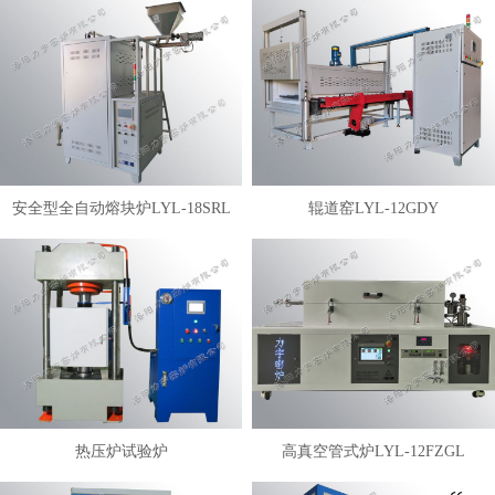
安全型全自动熔块炉LYL-18SRL
辊道窑LYL-12GDY
热压炉试验炉
高真空管式炉LYL-12FZGL