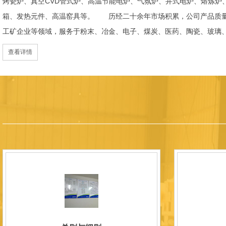
烤瓷炉、真空CVD管式炉、高温节能电炉、气氛炉、井式电炉、熔炼炉
箱、发热元件、高温窑具等。 历经二十余年市场积累，公司产品质量
工矿企业等领域，服务于粉末、冶金、电子、煤炭、医药、陶瓷、玻璃
天航空、化工、金属烧结及金属热处理等行业，产品覆盖国内多省市，
查看详情
过理念更新、体制机制优化与科技创新，于2015年通过ISO 9001:2
内市场份额稳步提升，并获得质量诚信AAA 级企业荣誉证书。 在产
研发LYL系列节能精密型智能化电炉、窑炉产品，多项产品通过相关权
准、智能自动化程度高、运行稳定、保温性能优良、全程电脑控制、可
点；产品安全方面，已通过欧盟CE认证。 公司凭借技术积累与产品
技型中小企业、洛阳市企业研发中心（证书编号：202207080）
以质量创品牌，以品牌创市场的战略发展，实现科学化管理，我们以质
国内外新老客户前来参观洽谈，让我们携手，合作共赢，共创新未来！