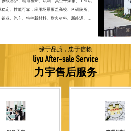
、推板窑炉、辊道窑炉、烘箱、真空干燥箱、工业烘
稳定、性能可靠，应用场景覆盖高校、科研院所、
、铝业、汽车、特种新材料、耐火材料、新能源、航
并出口至海外多个国家和地区。 近年来，公司通
015质量管理体系认证，主营业务收入保持稳步增长，国
品技术方面，公司坚持精益求精、持续创新，自主
缘于品质，忠于信赖
威认证。产品具备升温快、节能效果显著、温控精
liyu After-sale Service
编程自动升降温及保温、炉体表面温度接近室温等特
力宇售后服务
优势，获得多项官方资质认定：高新 技术企业、科
、河南省专精特新企业。 我们坚持以科技促生产，
量保证，服务完善，信誉良好的原则。 热诚欢迎
洛阳新安工厂视频洛阳高新工厂视频