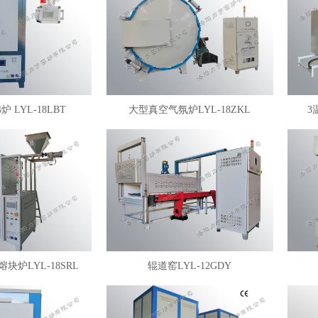
 LYL-18LBT
大型真空气氛炉LYL-18ZKL
3
块炉LYL-18SRL
辊道窑LYL-12GDY