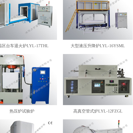
温区台车退火炉LYL-17THL
大型液压升降炉LYL-16YSML
热压炉试验炉
高真空管式炉LYL-12FZGL