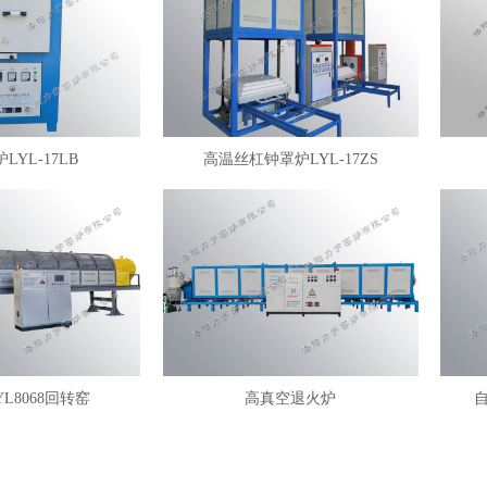
LYL-17LB
高温丝杠钟罩炉LYL-17ZS
YL8068回转窑
高真空退火炉
自