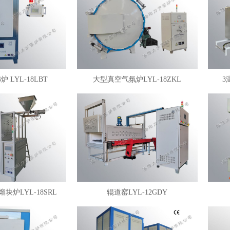
 LYL-18LBT
大型真空气氛炉LYL-18ZKL
3
块炉LYL-18SRL
辊道窑LYL-12GDY