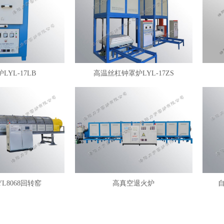
LYL-17LB
高温丝杠钟罩炉LYL-17ZS
YL8068回转窑
高真空退火炉
自