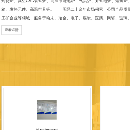
烤瓷炉、真空CVD管式炉、高温节能电炉、气氛炉、井式电炉、熔炼炉
箱、发热元件、高温窑具等。 历经二十余年市场积累，公司产品质量
工矿企业等领域，服务于粉末、冶金、电子、煤炭、医药、陶瓷、玻璃
天航空、化工、金属烧结及金属热处理等行业，产品覆盖国内多省市，
查看详情
过理念更新、体制机制优化与科技创新，于2015年通过ISO 9001:2
内市场份额稳步提升，并获得质量诚信AAA 级企业荣誉证书。 在产
研发LYL系列节能精密型智能化电炉、窑炉产品，多项产品通过相关权
准、智能自动化程度高、运行稳定、保温性能优良、全程电脑控制、可
点；产品安全方面，已通过欧盟CE认证。 公司凭借技术积累与产品
技型中小企业、洛阳市企业研发中心（证书编号：202207080）
以质量创品牌，以品牌创市场的战略发展，实现科学化管理，我们以质
国内外新老客户前来参观洽谈，让我们携手，合作共赢，共创新未来！