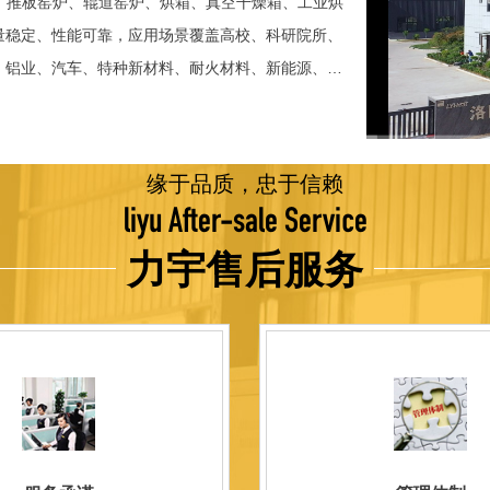
、推板窑炉、辊道窑炉、烘箱、真空干燥箱、工业烘
稳定、性能可靠，应用场景覆盖高校、科研院所、
、铝业、汽车、特种新材料、耐火材料、新能源、航
并出口至海外多个国家和地区。 近年来，公司通
015质量管理体系认证，主营业务收入保持稳步增长，国
品技术方面，公司坚持精益求精、持续创新，自主
缘于品质，忠于信赖
威认证。产品具备升温快、节能效果显著、温控精
liyu After-sale Service
编程自动升降温及保温、炉体表面温度接近室温等特
力宇售后服务
优势，获得多项官方资质认定：高新 技术企业、科
、河南省专精特新企业。 我们坚持以科技促生产，
量保证，服务完善，信誉良好的原则。 热诚欢迎
洛阳新安工厂视频洛阳高新工厂视频