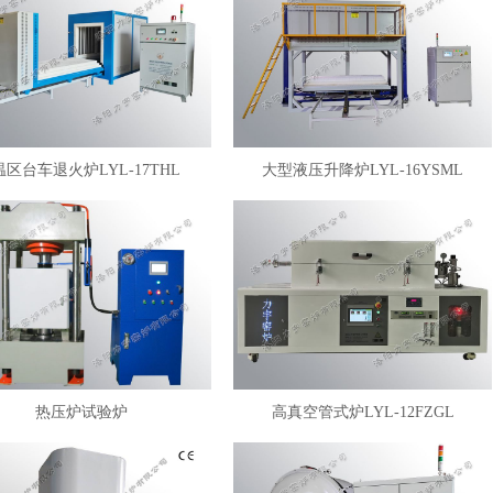
温区台车退火炉LYL-17THL
大型液压升降炉LYL-16YSML
热压炉试验炉
高真空管式炉LYL-12FZGL