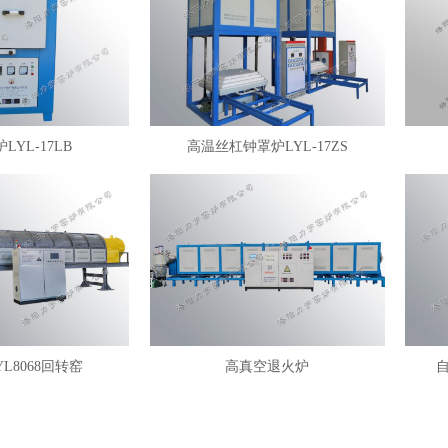
LYL-17LB
高温丝杠钟罩炉LYL-17ZS
YL8068回转窑
高真空退火炉
自