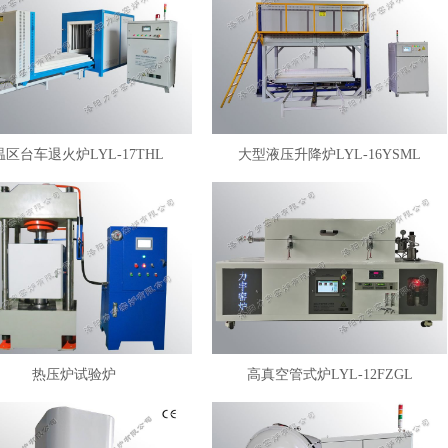
温区台车退火炉LYL-17THL
大型液压升降炉LYL-16YSML
热压炉试验炉
高真空管式炉LYL-12FZGL