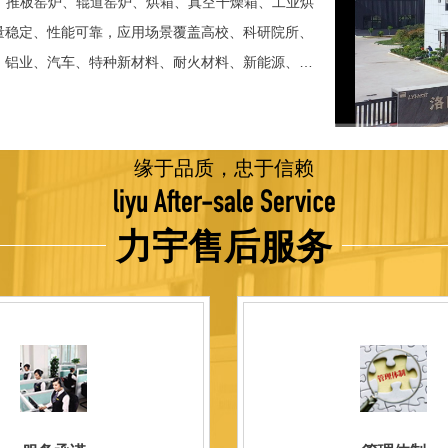
、推板窑炉、辊道窑炉、烘箱、真空干燥箱、工业烘
稳定、性能可靠，应用场景覆盖高校、科研院所、
、铝业、汽车、特种新材料、耐火材料、新能源、航
并出口至海外多个国家和地区。 近年来，公司通
015质量管理体系认证，主营业务收入保持稳步增长，国
品技术方面，公司坚持精益求精、持续创新，自主
缘于品质，忠于信赖
威认证。产品具备升温快、节能效果显著、温控精
liyu After-sale Service
编程自动升降温及保温、炉体表面温度接近室温等特
力宇售后服务
优势，获得多项官方资质认定：高新 技术企业、科
、河南省专精特新企业。 我们坚持以科技促生产，
量保证，服务完善，信誉良好的原则。 热诚欢迎
洛阳新安工厂视频洛阳高新工厂视频