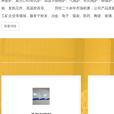
烤瓷炉、真空CVD管式炉、高温节能电炉、气氛炉、井式电炉、熔炼炉
箱、发热元件、高温窑具等。 历经二十余年市场积累，公司产品质量
工矿企业等领域，服务于粉末、冶金、电子、煤炭、医药、陶瓷、玻璃
天航空、化工、金属烧结及金属热处理等行业，产品覆盖国内多省市，
查看详情
过理念更新、体制机制优化与科技创新，于2015年通过ISO 9001:2
内市场份额稳步提升，并获得质量诚信AAA 级企业荣誉证书。 在产
研发LYL系列节能精密型智能化电炉、窑炉产品，多项产品通过相关权
准、智能自动化程度高、运行稳定、保温性能优良、全程电脑控制、可
点；产品安全方面，已通过欧盟CE认证。 公司凭借技术积累与产品
技型中小企业、洛阳市企业研发中心（证书编号：202207080）
以质量创品牌，以品牌创市场的战略发展，实现科学化管理，我们以质
国内外新老客户前来参观洽谈，让我们携手，合作共赢，共创新未来！