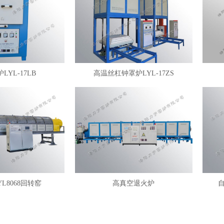
LYL-17LB
高温丝杠钟罩炉LYL-17ZS
YL8068回转窑
高真空退火炉
自