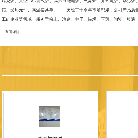
烤瓷炉、真空CVD管式炉、高温节能电炉、气氛炉、井式电炉、熔炼炉
箱、发热元件、高温窑具等。 历经二十余年市场积累，公司产品质量
工矿企业等领域，服务于粉末、冶金、电子、煤炭、医药、陶瓷、玻璃
天航空、化工、金属烧结及金属热处理等行业，产品覆盖国内多省市，
查看详情
过理念更新、体制机制优化与科技创新，于2015年通过ISO 9001:2
内市场份额稳步提升，并获得质量诚信AAA 级企业荣誉证书。 在产
研发LYL系列节能精密型智能化电炉、窑炉产品，多项产品通过相关权
准、智能自动化程度高、运行稳定、保温性能优良、全程电脑控制、可
点；产品安全方面，已通过欧盟CE认证。 公司凭借技术积累与产品
技型中小企业、洛阳市企业研发中心（证书编号：202207080）
以质量创品牌，以品牌创市场的战略发展，实现科学化管理，我们以质
国内外新老客户前来参观洽谈，让我们携手，合作共赢，共创新未来！