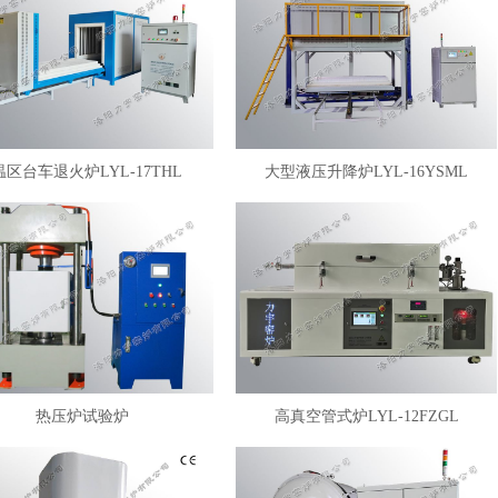
温区台车退火炉LYL-17THL
大型液压升降炉LYL-16YSML
热压炉试验炉
高真空管式炉LYL-12FZGL