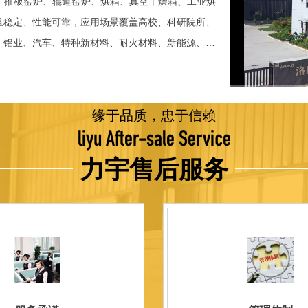
、推板窑炉、辊道窑炉、烘箱、真空干燥箱、工业烘
稳定、性能可靠，应用场景覆盖高校、科研院所、
、铝业、汽车、特种新材料、耐火材料、新能源、航
并出口至海外多个国家和地区。 近年来，公司通
015质量管理体系认证，主营业务收入保持稳步增长，国
品技术方面，公司坚持精益求精、持续创新，自主
缘于品质，忠于信赖
威认证。产品具备升温快、节能效果显著、温控精
liyu After-sale Service
编程自动升降温及保温、炉体表面温度接近室温等特
力宇售后服务
优势，获得多项官方资质认定：高新 技术企业、科
、河南省专精特新企业。 我们坚持以科技促生产，
量保证，服务完善，信誉良好的原则。 热诚欢迎
洛阳新安工厂视频洛阳高新工厂视频