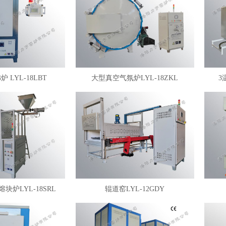
 LYL-18LBT
大型真空气氛炉LYL-18ZKL
3
块炉LYL-18SRL
辊道窑LYL-12GDY