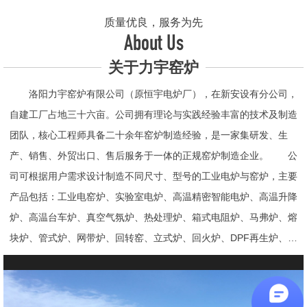
质量优良，服务为先
About Us
关于力宇窑炉
洛阳力宇窑炉有限公司（原恒宇电炉厂），在新安设有分公司，
自建工厂占地三十六亩。公司拥有理论与实践经验丰富的技术及制造
团队，核心工程师具备二十余年窑炉制造经验，是一家集研发、生
产、销售、外贸出口、售后服务于一体的正规窑炉制造企业。 公
司可根据用户需求设计制造不同尺寸、型号的工业电炉与窑炉，主要
产品包括：工业电窑炉、实验室电炉、高温精密智能电炉、高温升降
炉、高温台车炉、真空气氛炉、热处理炉、箱式电阻炉、马弗炉、熔
块炉、管式炉、网带炉、回转窑、立式炉、回火炉、DPF再生炉、试
验电炉、钟罩炉、退火炉、烧结炉、热震炉、高真空炉、重烧炉、牙
科烤瓷炉、真空CVD管式炉、高温节能电炉、气氛炉、井式电炉、
熔炼炉、推板窑炉、辊道窑炉、烘箱、真空干燥箱、工业烘箱、发热