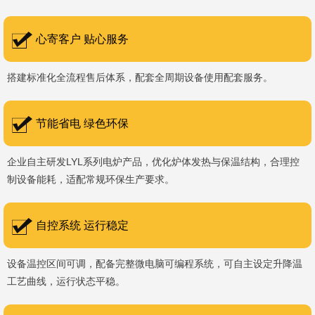
书编号：202207080）、河南省专精特新企业。 我们坚持以
科技促生产，以质量创品牌，以品牌创市场的战略发展，实现科学化
心寄客户 贴心服务
管理，我们以质量保证，服务完善，信誉良好的原则。 热诚欢迎
搭建标准化全流程售后体系，配套全周期设备使用配套服务。
国内外新老客户前来参观洽谈，让我们携手，合作共赢，共创新未
来！洛阳新安工厂视频洛阳高新工厂视频
节能省电 绿色环保
企业自主研发LYL系列电炉产品，优化炉体发热与保温结构，合理控
制设备能耗，适配常规环保生产要求。
自控系统 运行稳定
设备温控区间可调，配备完整微电脑可编程系统，可自主设定升降温
工艺曲线，运行状态平稳。