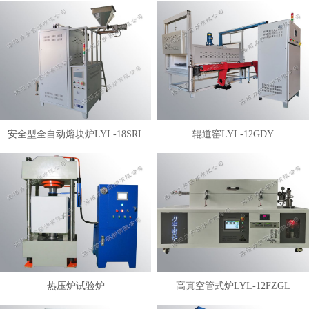
安全型全自动熔块炉LYL-18SRL
辊道窑LYL-12GDY
热压炉试验炉
高真空管式炉LYL-12FZGL