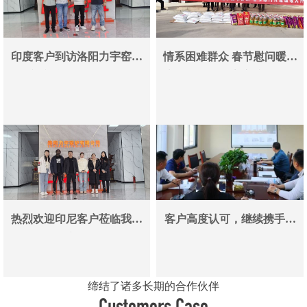
印度客户到访洛阳力宇窑炉
情系困难群众 春节慰问暖人
真空炉采购合作即将落地
心——洛阳力宇窑炉有限公
司用爱心传递冬日温情
热烈欢迎印尼客户莅临我司
客户高度认可，继续携手同
参观考察洽谈业务
行
缔结了诸多长期的合作伙伴