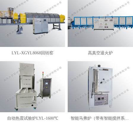
LYL-XGYL8068回转窑
高真空退火炉
自动热震试验炉LYL-1600℃
智能马弗炉（带有智能搅拌系统）LYL-FANM