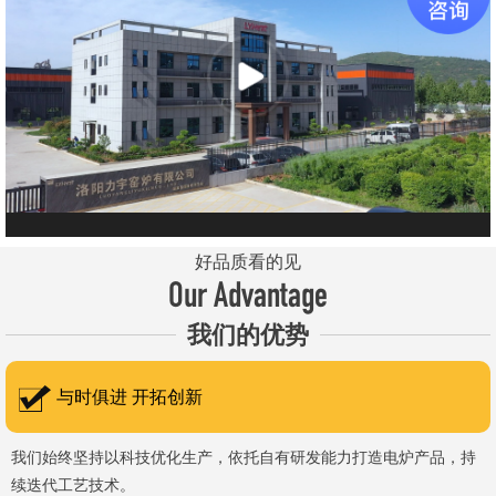
元件、高温窑具等。 历经二十余年市场积累，公司产品质量稳
定、性能可靠，应用场景覆盖高校、科研院所、工矿企业等领域，服
务于粉末、冶金、电子、煤炭、医药、陶瓷、玻璃、铝业、汽车、特
种新材料、耐火材料、新能源、航天航空、化工、金属烧结及金属热
处理等行业，产品覆盖国内多省市，并出口至海外多个国家和地
区。 近年来，公司通过理念更新、体制机制优化与科技创新，于
2015年通过ISO 9001:2015质量管理体系认证，主营业务收入保持
稳步增长，国内市场份额稳步提升，并获得质量诚信AAA 级企业荣
好品质看的见
誉证书。 在产品技术方面，公司坚持精益求精、持续创新，自主
Our Advantage
研发LYL系列节能精密型智能化电炉、窑炉产品，多项产品通过相关
我们的优势
权威认证。产品具备升温快、节能效果显著、温控精准、智能自动化
程度高、运行稳定、保温性能优良、全程电脑控制、可编程自动升降
与时俱进 开拓创新
温及保温、炉体表面温度接近室温等特点；产品安全方面，已通过欧
盟CE认证。 公司凭借技术积累与产品优势，获得多项官方资质
我们始终坚持以科技优化生产，依托自有研发能力打造电炉产品，持
续迭代工艺技术。
认定：高新 技术企业、科技型中小企业、洛阳市企业研发中心（证