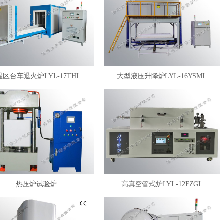
温区台车退火炉LYL-17THL
大型液压升降炉LYL-16YSML
热压炉试验炉
高真空管式炉LYL-12FZGL