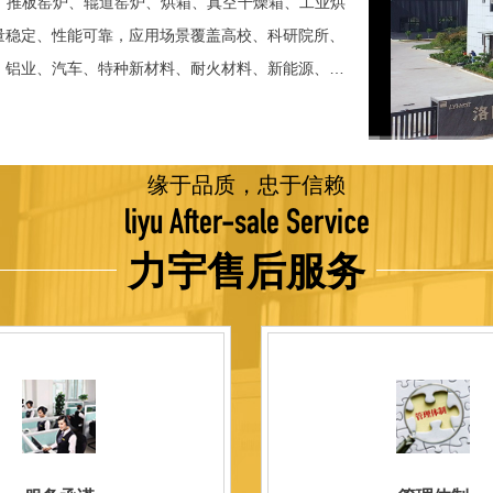
、推板窑炉、辊道窑炉、烘箱、真空干燥箱、工业烘
稳定、性能可靠，应用场景覆盖高校、科研院所、
、铝业、汽车、特种新材料、耐火材料、新能源、航
并出口至海外多个国家和地区。 近年来，公司通
015质量管理体系认证，主营业务收入保持稳步增长，国
品技术方面，公司坚持精益求精、持续创新，自主
缘于品质，忠于信赖
威认证。产品具备升温快、节能效果显著、温控精
liyu After-sale Service
编程自动升降温及保温、炉体表面温度接近室温等特
力宇售后服务
优势，获得多项官方资质认定：高新 技术企业、科
、河南省专精特新企业。 我们坚持以科技促生产，
量保证，服务完善，信誉良好的原则。 热诚欢迎
洛阳新安工厂视频洛阳高新工厂视频