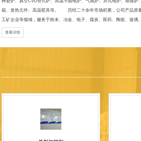
烤瓷炉、真空CVD管式炉、高温节能电炉、气氛炉、井式电炉、熔炼炉
箱、发热元件、高温窑具等。 历经二十余年市场积累，公司产品质量
工矿企业等领域，服务于粉末、冶金、电子、煤炭、医药、陶瓷、玻璃
天航空、化工、金属烧结及金属热处理等行业，产品覆盖国内多省市，
查看详情
过理念更新、体制机制优化与科技创新，于2015年通过ISO 9001:2
内市场份额稳步提升，并获得质量诚信AAA 级企业荣誉证书。 在产
研发LYL系列节能精密型智能化电炉、窑炉产品，多项产品通过相关权
准、智能自动化程度高、运行稳定、保温性能优良、全程电脑控制、可
点；产品安全方面，已通过欧盟CE认证。 公司凭借技术积累与产品
技型中小企业、洛阳市企业研发中心（证书编号：202207080）
以质量创品牌，以品牌创市场的战略发展，实现科学化管理，我们以质
国内外新老客户前来参观洽谈，让我们携手，合作共赢，共创新未来！