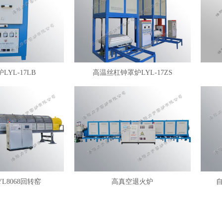
LYL-17LB
高温丝杠钟罩炉LYL-17ZS
YL8068回转窑
高真空退火炉
自