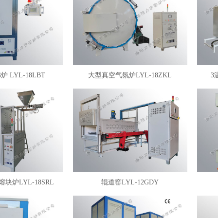
 LYL-18LBT
大型真空气氛炉LYL-18ZKL
3
块炉LYL-18SRL
辊道窑LYL-12GDY