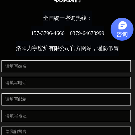
全国统一咨询热线：
157-3796-4666
0379-64678999
洛阳力宇窑炉有限公司官方网站，谨防假冒