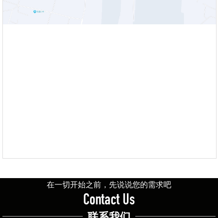
在一切开始之前，先说说您的需求吧
Contact Us
联系我们