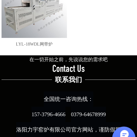
LYL-18WDL网带炉
在一切开始之前，先说说您的需求吧
Contact Us
联系我们
全国统一咨询热线：
157-3796-4666
0379-64678999
洛阳力宇窑炉有限公司官方网站，谨防假冒