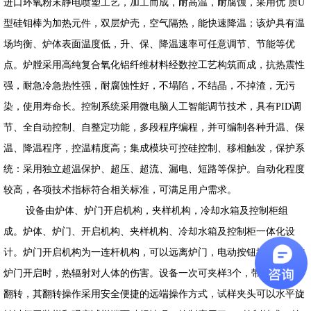
进口环氧粉末静电喷
塑
工艺，加工而成，耐高温，耐腐蚀，
采用优 质
U
型硅
钼
棒为
加热元件，双层炉壳
，空气隔热
，能快速降温；该炉具有温
场均衡、炉体表面温度低
，
升
、保、
降温速率
可任意调节
、节能等优
点。炉膛采用
高纯
复合氧化铝
纤维材料经数控工艺构筑而成，抗热震性
强，
耐急冷急热性强，
耐腐蚀性好，不塌陷，不结晶，不掉渣，无污
染，使用寿命长。控制系统采用微电脑人工智能调节技术，具有
PID
调
节、全自动控制、自整定功能，
多段
程序编程，并可编制各种升温、保
温、降温程序，控温精度高；集成模块可控硅控制、移相触发，保护系
统：采用独立超温保护、超压、超流、漏电、短路等保护。自动化程度
较高，
各项技术指标符合相关标准，可满足用户需求
。
设备由炉体、炉门开启机构，夹样机构，冷却水箱及控制柜组
成。炉体、炉门、开启机构、夹样机构、冷却水箱及控制柜一体化设
计。炉门开启机构为一连杆机构，可以远离炉门
，电动按钮
操作，以防
炉门开启时，热辐射对人体的伤害。设备一次可夹样3个，带轨道，可
翻转，其翻转操作采用安全便捷的远端操作方式，试样夹头可以水平旋