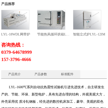
产品推荐
LYL-18WDL网带炉
节能热风循环烘箱LYL-3RHX
智能立式炉LYL-12IM
咨询热线：
0379-64678999
157-3796-4666
产品简介
产品参数
标准配件
LY
L-
1
6
00℃系列自动抗热震性试验机
引进先进技术，自主研发生
产的、节能、环保、新型电炉，具有先进合理的结构，外观美观大方，
外壳采用优 质冷轧钢板，
经先进的数控机床加工，豪华、美观的双色