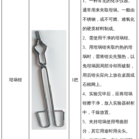
1、一种常见的化学仪器。
通常用来夹取坩埚。一般由
不锈钢，或不可燃、难氧化
的硬质材料制成。
2、需使用干净的坩埚钳。
3、用坩埚钳夹取灼热的坩
埚时，需将钳尖先预热，以
免坩埚因局部冷却而破裂，
用后钳尖应向上放在桌面或
坩埚钳
1
把
石棉网上。
4、实验完毕后，应将坩埚
钳擦干净，放入实验器材柜
中，干燥放置。
5、夹持坩埚使用弯曲部
分，其它用途时用尖头。