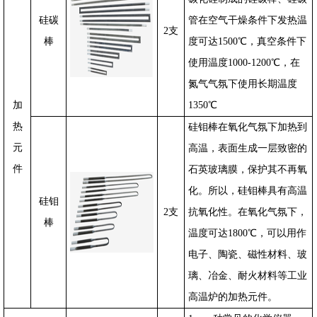
硅碳
管在空气干燥条件下发热温
2
支
棒
度可达
1500
℃，真空条件下
使用温度1000-1200℃，在
氮气气氛下使用长期温度
加
1350℃
热
硅钼棒在氧化气氛下加热到
元
高温，表面生成一层致密的
件
石英玻璃膜，保护其不再氧
化。所以，硅钼棒具有高温
硅钼
2
支
抗氧化性。在氧化气氛下，
棒
温度可达
1800
℃，可以用作
电子、陶瓷、磁性材料、玻
璃、冶金、耐火材料等工业
高温炉的加热元件。