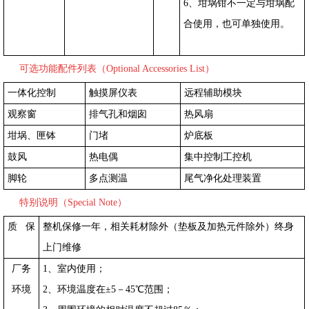
6、坩埚钳不一定与坩埚配
合使用，也可单独使用。
可选功能配件列表（Optional Accessories List）
一体化控制
触摸屏仪表
远程辅助模块
观察窗
排气孔和烟囱
热风扇
坩埚、匣钵
门堵
炉底板
鼓风
热电偶
集中控制工控机
脚轮
多点测温
尾气净化处理装置
特别说明（Special Note）
质 保
整机保修一年，相关耗材除外（垫板及加热元件除外）
终身
上门维修
厂务
1
、室内使用；
环境
2
、环境温度在±5－45℃范围；