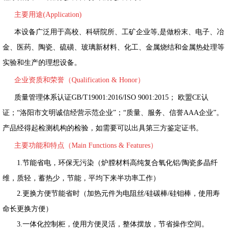
主要用途(Application)
本设备广泛用于高校、科研院所、工矿企业等,是做粉末、电子、冶
金、医药、陶瓷、硫磺、玻璃新材料、化工、金属烧结和金属热处理等
实验和生产的理想设备。
企业资质和荣誉（Qualification & Honor）
质量管理体系认证
GB/T19001:2016
/
ISO 9001:2015
；
欧盟
CE
认
证；“洛阳市文明诚信经营示范企业”
；
“
质量、服务、信誉AAA企业
”
。
产品经得起检测机构的检验，如需要可以出具第三方鉴定证书。
主要功能和特点（Main Functions & Features）
1.节能省电，环保无污染（炉膛材料高纯复合氧化铝/陶瓷多晶纤
维，质轻，蓄热少，节能，平均下来半功率工作）
2.更换方便节能省时（加热元件为电阻丝/硅碳棒/硅钼棒，使用寿
命长更换方便）
3.一体化控制柜，使用方便灵活，整体摆放，节省操作空间。