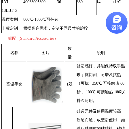
LYL-
400*300*300
36
380
14
±
1
℃
18LBT
-6
温度类别
800
℃
-1800
℃可任选
非标定制
根据客户需求，定制不同尺寸的炉膛
标配（Standard Accessories）
数
名称
图片
说明
量
舒适感好，并能保持双手温
暖；抗切割、耐磨及抗热
（可抗 350℃ 可接触热 60
高温手套
1
双
秒， 100℃ 可接触热 180秒)
持久耐用。
硅碳元件及使用温度较高，
质硬而脆，成型后使用，如
碳化硅制成的硅碳棒、硅碳