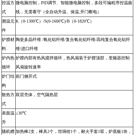
控温方
微电脑控制，PID调节、智能微电脑控制，多段可编程序控温曲
式
线，无需看守（全自动升温、保温,开门断电）
测温元
K（0-1300℃）/S(0-1600℃)/B（0-1820℃）
件
炉膛材
陶瓷多晶纤维
/
氧化铝纤维
/
复合氧化铝纤维
/
高纯复合氧化铝纤
料
维
/
进口纤维
炉内热
炉膛内部有热风搅拌循环，热风扇装于炉膛顶部，变频器控制
循环
风扇旋转速率
炉门结
前门侧开式
构
散热方
双层壳体，空气隔热层
式
表面温
≤30℃
升
随机赠
加热棒2支，棒具2个，坩埚钳1个，耐火手套1双，炉底板1块，