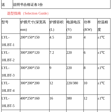
送
说明书合格证各1份
选型指南（Selection Guide）
型号
炉膛尺寸(深宽高
炉膛容积
电源电压
功率
控温精
mm
)
(L)
(V)
(KW)
度
LYL-
200*150*150
4.5
220
4
±
1
℃
18LBT-1
LYL-
300*200*120
7.2
220
6
±
1
℃
18LBT
-2
LYL-
300*200*150
9
220
8
±
1
℃
18LBT
-3
LYL-
300*200*200
12
220/380
10
±
1
℃
18LBT
-4
LYL-
400*250*160
16
380
12
±
1
℃
18LBT
-5