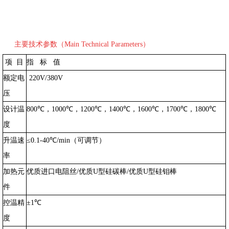
主要技术参数（Main Technical Parameters）
项 目
指 标 值
额定电
220V/380V
压
设计温
800℃，1000℃，1200℃，1400℃，1600℃，1700℃，1800℃
度
升温速
≤0.1-40℃/min（可调节）
率
加热元
优质进口电阻丝/优质U型硅碳棒/优质U型硅钼棒
件
控温精
±1℃
度