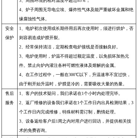
3
、周围环境的相对温度不超过85％；
4
、炉子周围无导电尘埃、爆炸性气体及能严重破坏金属和绝
缘腐蚀性气体。
安全
1
、电炉初次使用或长期停用后再次使用时，须进行烘炉，否
保护
则容易造成炉膛开裂。
2
、经常保持清洁，定期检查电炉接线是否接触良好。
3
、电炉使用时，炉温不得超过额定温度，以免损坏加热元
件。禁止向炉内灌注各种可燃性液体及熔解的金属。
4
、在工作过程中，一般在300℃以下，升温速率不宜过快，
由于刚开始升温时，炉膛是冷的，需要吸收大量的热量。
售后
1
、客户的技术疑问，我们承诺在1个小时内处理完毕。
服务
2
、返厂维修的设备我们承诺在1个工作日内出具检测结果，3
个工作日内完成维修，特殊材料需订制，酌情处理。
3
、设备返给客户后1周之内对用户进行回访，并提供相关技
术的免费咨询。