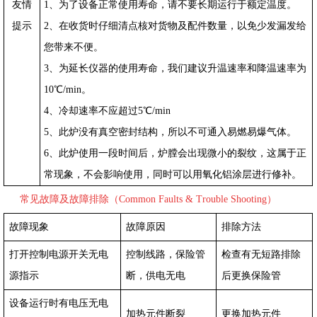
友情
1
、为了设备正常使用寿命，请不要长期运行于
额
定温度。
提示
2
、在收货时仔细清点核对货物及配件数量，以免少发漏发给
您带来不便。
3
、为延长仪器的使用寿命，我们建议升温速率和降温速率为
10℃/min。
4
、冷却速率不应超过5℃/min
5
、此炉没有真空密封结构，所以不可通入易燃易爆气体。
6
、此炉使用一段时间后，炉膛会出现微小的裂纹，这属于正
常现象，不会影响使用，同时可以用氧化铝涂层进行修补。
常见故障及故障排除（Common Faults & Trouble Shooting）
故障现象
故障原因
排除方法
打开控制电源开关无电
控制线路，保险管
检查有无短路排除
源指示
断，供电无电
后更换保险管
设备运行时有电压无电
加热元件断裂
更换加热元件